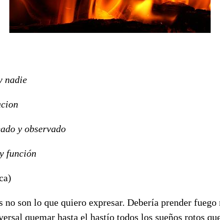
y nadie
acion
eado y observado
y función
ca)
as no son lo que quiero expresar. Debería prender fuego
versal quemar hasta el hastío todos los sueños rotos qu