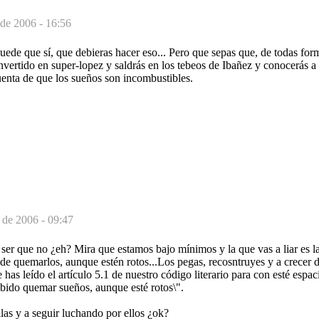
 de 2006 - 16:56
ede que sí, que debieras hacer eso... Pero que sepas que, de todas form
nvertido en super-lopez y saldrás en los tebeos de Ibañez y conocerás a
cuenta de que los sueños son incombustibles.
 de 2006 - 09:47
 ser que no ¿eh? Mira que estamos bajo mínimos y la que vas a liar es la
o de quemarlos, aunque estén rotos...Los pegas, recosntruyes y a crecer 
has leído el artículo 5.1 de nuestro código literario para con esté espa
bido quemar sueños, aunque esté rotos\".
ilas y a seguir luchando por ellos ¿ok?