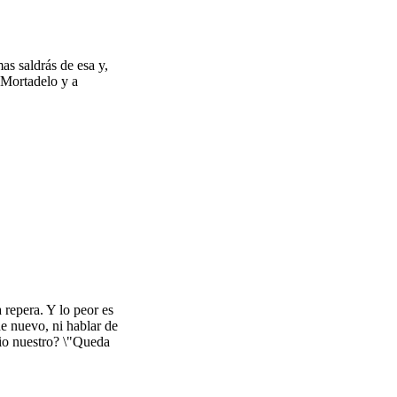
as saldrás de esa y,
 Mortadelo y a
 repera. Y lo peor es
de nuevo, ni hablar de
cio nuestro? \"Queda