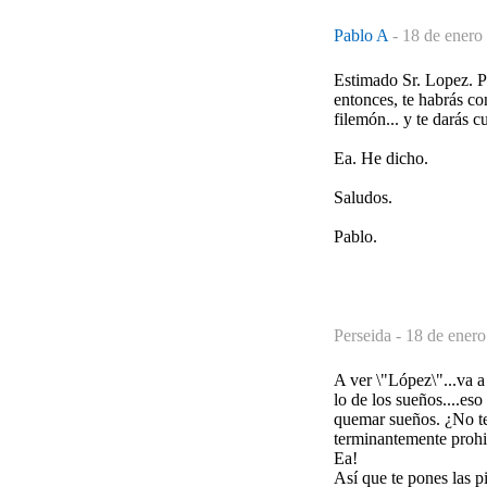
Pablo A
-
18 de enero
Estimado Sr. Lopez. Pu
entonces, te habrás co
filemón... y te darás 
Ea. He dicho.
Saludos.
Pablo.
Perseida -
18 de enero
A ver \"López\"...va a
lo de los sueños....es
quemar sueños. ¿No te 
terminantemente prohi
Ea!
Así que te pones las p