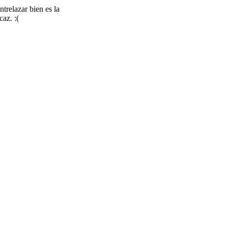
trelazar bien es la
caz. :(