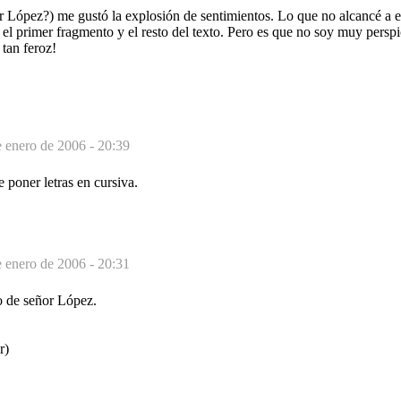
 López?) me gustó la explosión de sentimientos. Lo que no alcancé a en
o, el primer fragmento y el resto del texto. Pero es que no soy muy perspi
 tan feroz!
 enero de 2006 - 20:39
e poner letras en cursiva.
 enero de 2006 - 20:31
o de señor López.
r)