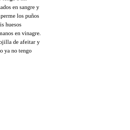
tados en sangre y
omperme los puños
is huesos
 manos en vinagre
.
illa de afeitar y
o ya no tengo