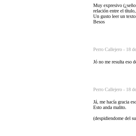
Muy expresivo (¿señor
relación entre el títul
Un gusto leer un texto
Besos
Perro Callejero -
18 de
Jó no me resulta eso d
Perro Callejero -
18 de
Já, me hacía gracia es
Esto anda malito.
(despidiendome del su