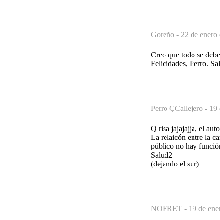
Goreño -
22 de enero 
Creo que todo se debe 
Felicidades, Perro. Sa
Perro ÇCallejero -
19 
Q risa jajajajja, el au
La relaicón entre la c
público no hay funció
Salud2
(dejando el sur)
NOFRET -
19 de ene