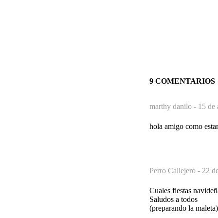
9 COMENTARIOS
marthy danilo -
15 de 
hola amigo como estam 
Perro Callejero -
22 de
Cuales fiestas navideñ
Saludos a todos
(preparando la maleta)