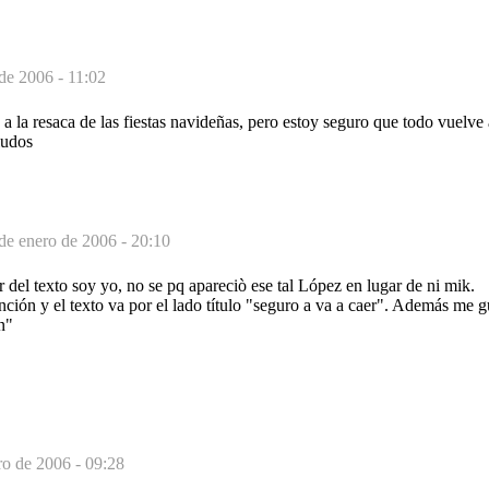
de 2006 - 11:02
a la resaca de las fiestas navideñas, pero estoy seguro que todo vuelve 
ludos
de enero de 2006 - 20:10
tor del texto soy yo, no se pq apareciò ese tal López en lugar de ni mik.
anción y el texto va por el lado título "seguro a va a caer". Además me g
n"
ro de 2006 - 09:28